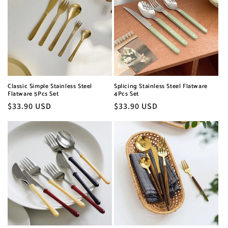
Classic Simple Stainless Steel
Splicing Stainless Steel Flatware
Flatware 5Pcs Set
4Pcs Set
Prezzo
$33.90 USD
Prezzo
$33.90 USD
di
di
listino
listino