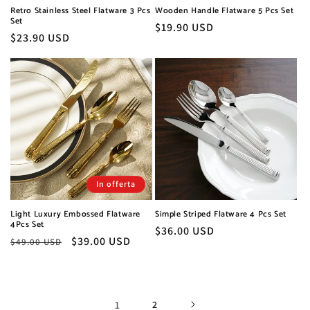
Retro Stainless Steel Flatware 3 Pcs
Wooden Handle Flatware 5 Pcs Set
Set
Prezzo
$19.90 USD
Prezzo
$23.90 USD
di
di
listino
listino
In offerta
Light Luxury Embossed Flatware
Simple Striped Flatware 4 Pcs Set
4Pcs Set
Prezzo
$36.00 USD
Prezzo
Prezzo
$39.00 USD
$49.00 USD
di
di
scontato
listino
listino
1
2