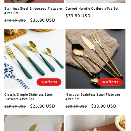
Stainless Steel Embossed Flatware
Curved Handle Cutlery 4Pcs Set
4Pcs Set
Prezzo
$33.90 USD
Prezzo
Prezzo
$36.90 USD
$46.90 USD
di
di
scontato
listino
listino
In offerta
In offerta
Classic Simple Stainless Steel
Nautical Stainless Steel Flatware
Flatware 4Pcs Set
4Pcs Set
Prezzo
Prezzo
$26.90 USD
Prezzo
Prezzo
$33.90 USD
$29.90 USD
$39.90 USD
di
scontato
di
scontato
listino
listino