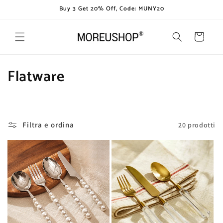
Vai
Buy 3 Get 20% Off, Code: MUNY20
direttamente
ai contenuti
Carrello
C
Flatware
o
l
Filtra e ordina
20 prodotti
l
e
z
i
o