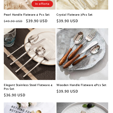
n
In offerta
e
Pearl Handle Flatware 4 Pcs Set
Crystal Flatware 3Pcs Set
:
Prezzo
Prezzo
$39.90 USD
Prezzo
$39.90 USD
$49.90 USD
di
scontato
di
listino
listino
Elegant Stainless Steel Flatware 4
Wooden Handle Flatware 4Pcs Set
Pcs Set
Prezzo
$39.90 USD
Prezzo
$36.90 USD
di
di
listino
listino