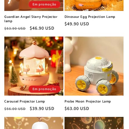
Em promoção
Guardian Angel Starry Projector
Dinosaur Egg Projection Lamp
lamp
Preço
$49.90 USD
Preço
Preço
$46.90 USD
$53.90 USD
normal
normal
de
saldo
Em promoção
Carousel Projector Lamp
Probe Moon Projector Lamp
Preço
Preço
$39.90 USD
Preço
$63.00 USD
$56.00 USD
normal
de
normal
saldo