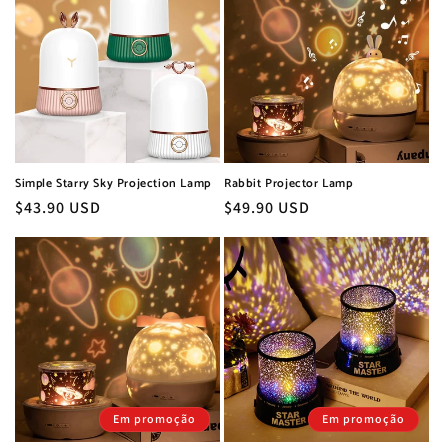
Simple Starry Sky Projection Lamp
Rabbit Projector Lamp
Preço
$43.90 USD
Preço
$49.90 USD
normal
normal
Em promoção
Em promoção