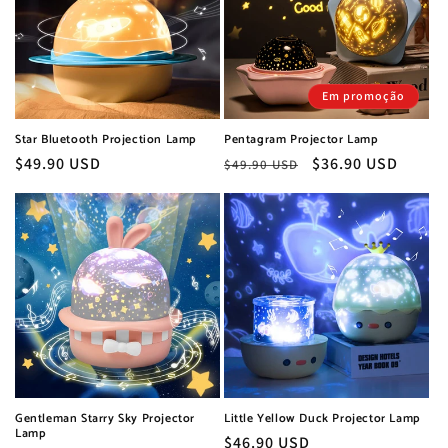
Em promoção
Star Bluetooth Projection Lamp
Pentagram Projector Lamp
Preço
$49.90 USD
Preço
Preço
$36.90 USD
$49.90 USD
normal
normal
de
saldo
Gentleman Starry Sky Projector
Little Yellow Duck Projector Lamp
Lamp
Preço
$46.90 USD