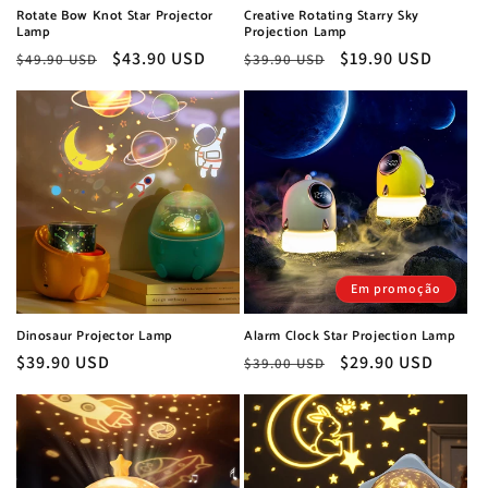
Rotate Bow Knot Star Projector
Creative Rotating Starry Sky
Lamp
Projection Lamp
Preço
Preço
$43.90 USD
Preço
Preço
$19.90 USD
$49.90 USD
$39.90 USD
normal
de
normal
de
saldo
saldo
Em promoção
Dinosaur Projector Lamp
Alarm Clock Star Projection Lamp
Preço
$39.90 USD
Preço
Preço
$29.90 USD
$39.00 USD
normal
normal
de
saldo