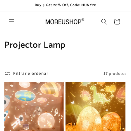
Saltar
Buy 3 Get 20% Off, Code: MUNY20
para o
conteúdo
Carrinho
C
Projector Lamp
o
l
Filtrar e ordenar
17 produtos
e
ç
ã
o
: