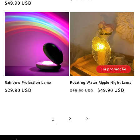
Preço
$49.90 USD
normal
normal
Em promoção
Rainbow Projection Lamp
Rotating Water Ripple Night Lamp
Preço
$29.90 USD
Preço
Preço
$49.90 USD
$69.90 USD
normal
normal
de
saldo
1
2